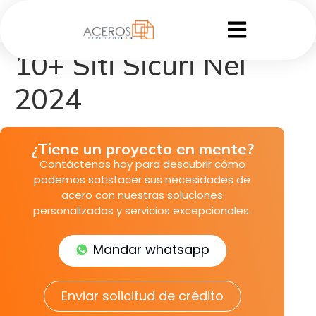
10+ Siti Sicuri Nel
2024
¿Tiene un proyecto en mente?
Contáctenos hoy para descubrir cómo
podemos satisfacer sus necesidades de
acero con nuestras soluciones
personalizadas y servicios excepcionales.
Mandar whatsapp
Enviar solicitud de crédito