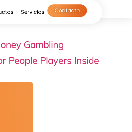
Contacto
uctos
Servicios
Money Gambling
r People Players Inside