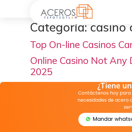
Categoría:
casino 
Top On-line Casinos C
Online Casino Not Any 
2025
¿Tiene u
Contáctenos hoy para 
necesidades de acero c
ser
Mandar whats