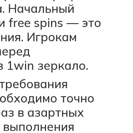
а. Начальный
free spins — это
ения. Игрокам
перед
 1win зеркало.
 требования
еобходимо точно
аз в азартных
е выполнения