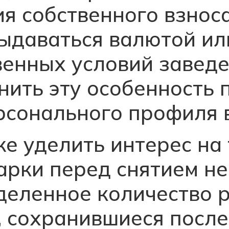
ия собственного взнос
даваться валютой или 
венных условий завед
нить эту особенность 
рсонального профиля в
е уделить интерес на
дарки перед снятием н
деленное количество р
, сохранившиеся посл