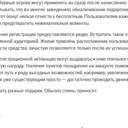
ервые игроки могут применять их сразу после начисления
тывать, что во многих заведениях обналичивание подарочн
тот бонус нельзя отнести к бесплатным. Пользователям важ
бы предотвратить нежелательные моменты.
ение регистрации предоставляются редко. Встретить такое
оянной аудиторией. Желая привлечь расположение пользов
и средства зачастую позволяется только после их успешн
гистрационной активации могут выдаваться очки лояльност
ю награду. Наличие пунктов поощрения на аккаунте помож
ет путь к ряду выгодных возможностей, например, увеличе
 к уже существующим просто — достаточно проводить дене
ать разные подарки. Обычно спины приносят:
;