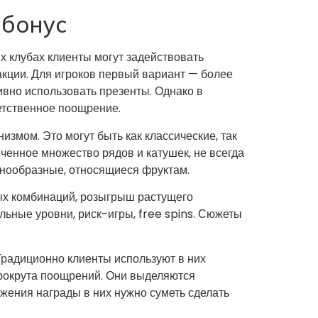
 бонус
х клубах клиенты могут задействовать
акции. Для игроков первый вариант — более
вно использовать презенты. Однако в
етственное поощрение.
мом. Это могут быть как классические, так
енное множество рядов и катушек, не всегда
нообразные, относящиеся фруктам.
ых комбинаций, розыгрыш растущего
льные уровни, риск-игры, free spins. Сюжеты
Традиционно клиенты используют в них
рокрута поощрений. Они выделяются
жения награды в них нужно суметь сделать