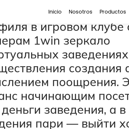
Inicio
Nosotros
Productos
иля в игровом клубе с
мерам 1win зеркало
ртуальных заведениях
ществления создания 
слением поощрения. 
анс начинающим посе
деньги заведения, а в
дения пари — выйти 