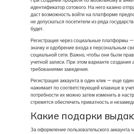
При создании профиля по мобильному в анкет
идентификатор сотового. На него казино отпр
даст возможность войти на платформе предпо
не допускаться посетители из ряда государс
будет.
Регистрация через социальные платформы — 
значку и одобрение входа к персональным св
социальной сети. Важно, чтобы они были пра
учетной записи. При этом варианте создания 
требованиями заведения.
Регистрация аккаунта в один клик — еще один
нажимает по соответствующей клавише в учет
потребности их можно затем изменить в настр
стремятся обеспечить приватность и незамедл
Какие подарки выда
За оформление пользовательского аккаунта 