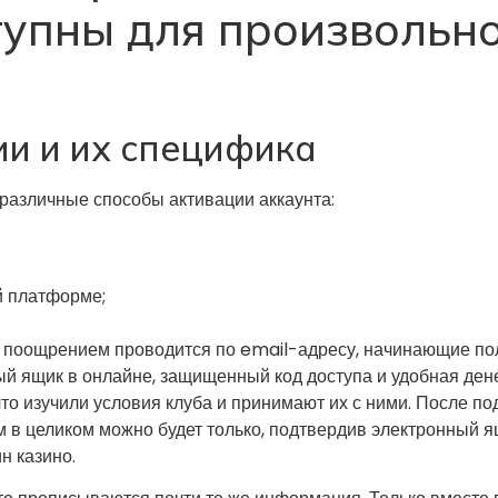
тупны для произвольн
и и их специфика
различные способы активации аккаунта:
й платформе;
 поощрением проводится по email-адресу, начинающие по
вый ящик в онлайне, защищенный код доступа и удобная д
что изучили условия клуба и принимают их с ними. После 
м в целиком можно будет только, подтвердив электронный я
н казино.