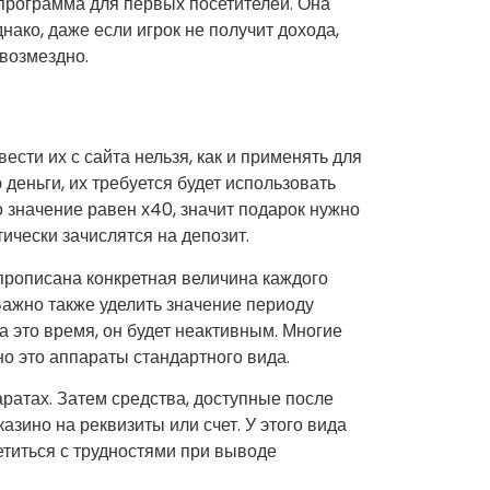
программа для первых посетителей. Она
нако, даже если игрок не получит дохода,
возмездно.
ести их с сайта нельзя, как и применять для
деньги, их требуется будет использовать
о значение равен х40, значит подарок нужно
ически зачислятся на депозит.
прописана конкретная величина каждого
Важно также уделить значение периоду
а это время, он будет неактивным. Многие
о это аппараты стандартного вида.
аратах. Затем средства, доступные после
зино на реквизиты или счет. У этого вида
етиться с трудностями при выводе